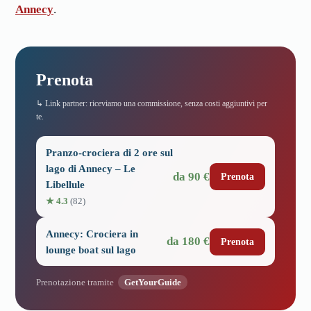
Annecy
.
Prenota
↳ Link partner: riceviamo una commissione, senza costi aggiuntivi per
te.
Pranzo-crociera di 2 ore sul
lago di Annecy – Le
da 90 €
Prenota
Libellule
★ 4.3
(82)
Annecy: Crociera in
da 180 €
Prenota
lounge boat sul lago
Prenotazione tramite
GetYourGuide