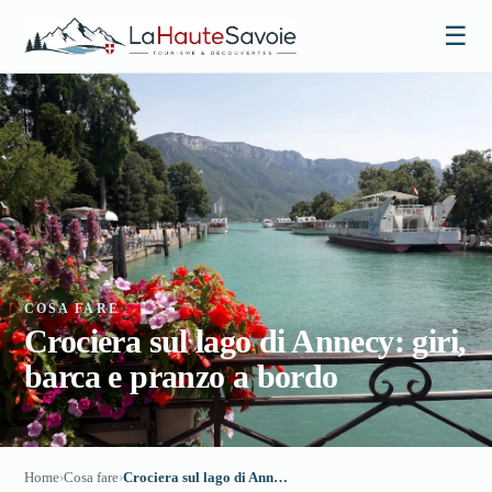
☰
COSA FARE
Crociera sul lago di Annecy: giri,
barca e pranzo a bordo
Home
›
Cosa fare
›
Crociera sul lago di Annecy: giri, barca e pranzo a bordo