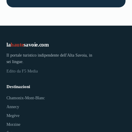
la
haute
savoie.com
Il portale turistico indipendente dell'Alta Savoia, in
sei lingue.
Edito da F5 Media
Destinazioni
Chamonix-Mont-Blanc
Annecy
Megève
Morzine