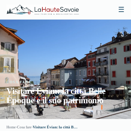
☰
COSA FARE
Visitare Évian: la città Belle
Époque e il suo patrimonio
Home
›
Cosa fare
›
Visitare Évian: la città Belle Époque e il suo patrimonio