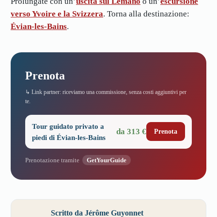
Prolungate con un’
uscita sul Lemano
o un’
escursione
verso Yvoire e la Svizzera
. Torna alla destinazione:
Évian-les-Bains
.
Prenota
↳ Link partner: riceviamo una commissione, senza costi aggiuntivi per
te.
Tour guidato privato a
da 313 €
Prenota
piedi di Évian-les-Bains
Prenotazione tramite
GetYourGuide
Scritto da Jérôme Guyonnet