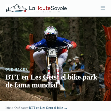
☰
QUÉ HACER
BTT en Les Gets: el bike park
de fama mundial
Inicio
›
Qué hacer
›
BTT en Les Gets: el bike park de fama mundial