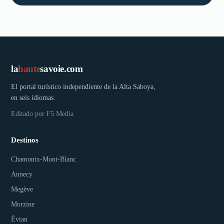
la
haute
savoie.com
El portal turístico independiente de la Alta Saboya,
en seis idiomas.
Editado por F5 Media
Destinos
Chamonix-Mont-Blanc
Annecy
Megève
Morzine
Évian